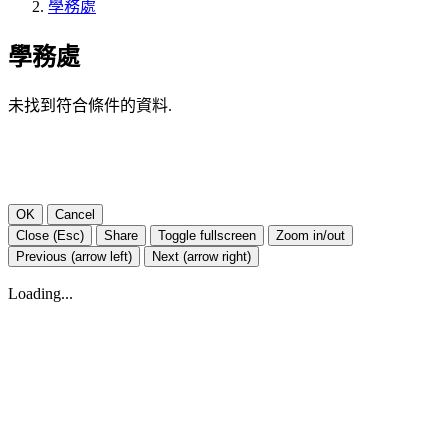
學務處
學務處
未找到符合條件的資料.
OK
Cancel
Close (Esc)
Share
Toggle fullscreen
Zoom in/out
Previous (arrow left)
Next (arrow right)
Loading...